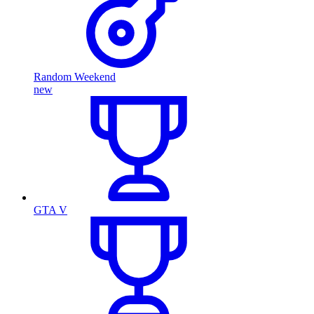
Random Weekend
new
GTA V