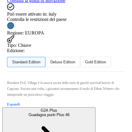
Consulta la guida di attivazione
Può essere attivato in:
italy
Controlla le restrizioni del paese
Regione
:
EUROPA
Tipo
:
Chiave
Edizione:
Standard Edition
Deluxe Edition
Gold Edition
Resident Evil: Village è la nuova uscita della serie di giochi survival horror di
Capcom. Ancora una volta, i giocatori assumeranno il ruolo di Ethan Winters che
intraprende un pericoloso viaggio.
Espandi
G2A Plus
Guadagna punti Plus:
46