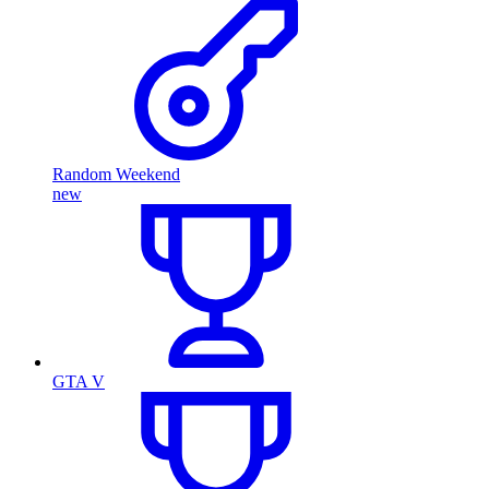
Random Weekend
new
GTA V