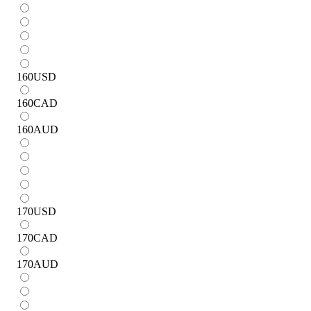
160
USD
160
CAD
160
AUD
170
USD
170
CAD
170
AUD