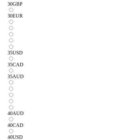
30
GBP
30
EUR
35
USD
35
CAD
35
AUD
40
AUD
40
CAD
40
USD