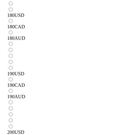
180
USD
180
CAD
180
AUD
190
USD
190
CAD
190
AUD
200
USD