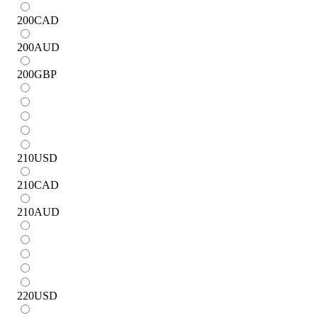
200
CAD
200
AUD
200
GBP
210
USD
210
CAD
210
AUD
220
USD