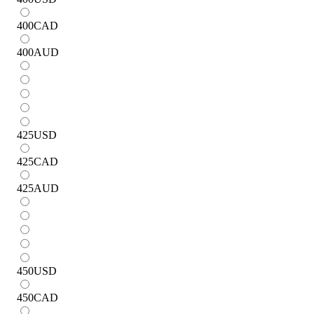
400
CAD
400
AUD
425
USD
425
CAD
425
AUD
450
USD
450
CAD