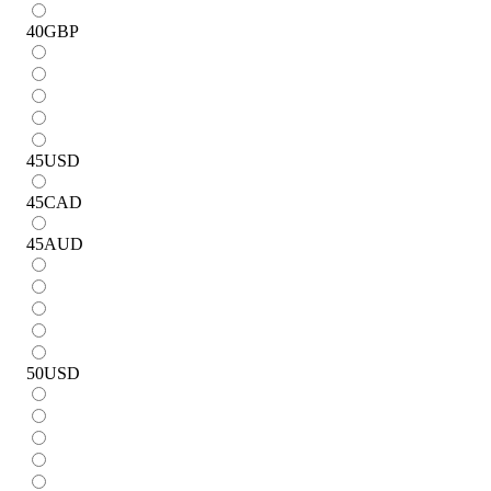
40
GBP
45
USD
45
CAD
45
AUD
50
USD