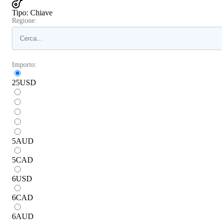
Tipo
:
Chiave
Regione:
Importo:
25
USD
5
AUD
5
CAD
6
USD
6
CAD
6
AUD