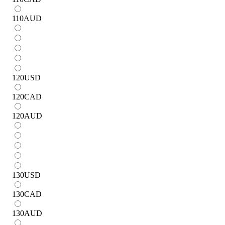
110
AUD
120
USD
120
CAD
120
AUD
130
USD
130
CAD
130
AUD