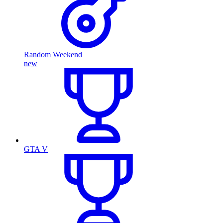
Random Weekend
new
GTA V