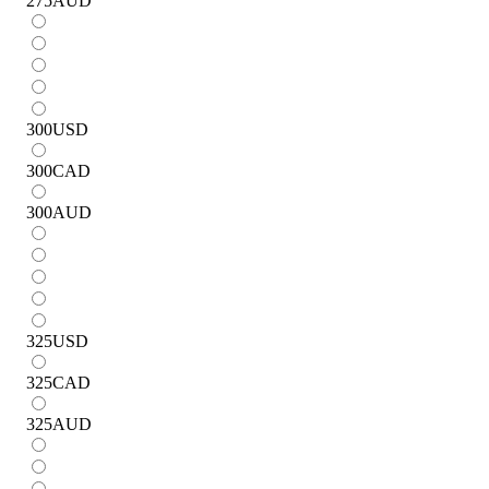
275
AUD
300
USD
300
CAD
300
AUD
325
USD
325
CAD
325
AUD