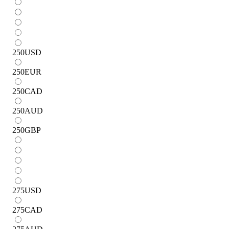
250
USD
250
EUR
250
CAD
250
AUD
250
GBP
275
USD
275
CAD