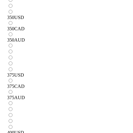
350
USD
350
CAD
350
AUD
375
USD
375
CAD
375
AUD
400
USD