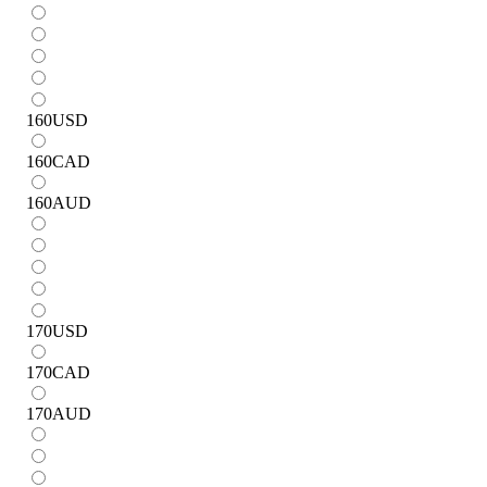
160
USD
160
CAD
160
AUD
170
USD
170
CAD
170
AUD