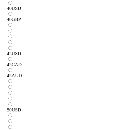
40
USD
40
GBP
45
USD
45
CAD
45
AUD
50
USD