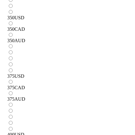
350
USD
350
CAD
350
AUD
375
USD
375
CAD
375
AUD
400
USD