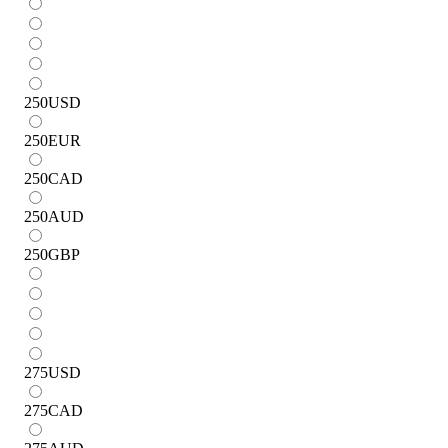
250
USD
250
EUR
250
CAD
250
AUD
250
GBP
275
USD
275
CAD