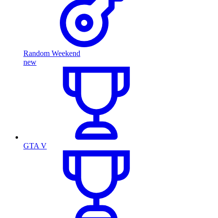
Random Weekend
new
GTA V