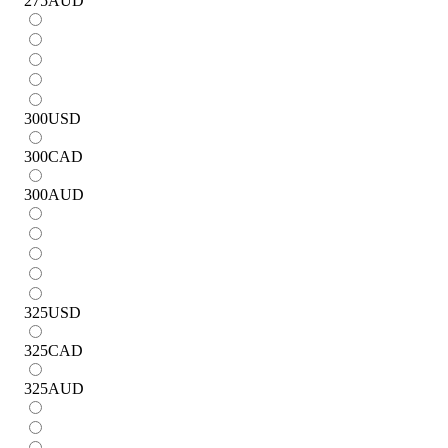
275
AUD
300
USD
300
CAD
300
AUD
325
USD
325
CAD
325
AUD