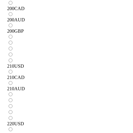
200
CAD
200
AUD
200
GBP
210
USD
210
CAD
210
AUD
220
USD