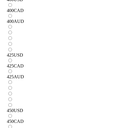
400
CAD
400
AUD
425
USD
425
CAD
425
AUD
450
USD
450
CAD