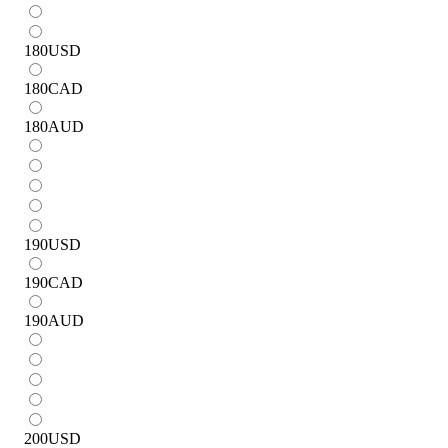
180
USD
180
CAD
180
AUD
190
USD
190
CAD
190
AUD
200
USD