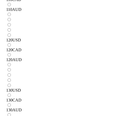
110
AUD
120
USD
120
CAD
120
AUD
130
USD
130
CAD
130
AUD