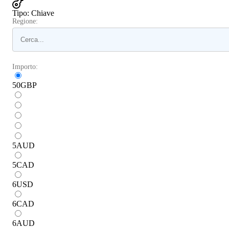
Tipo
:
Chiave
Regione:
Importo:
50
GBP
5
AUD
5
CAD
6
USD
6
CAD
6
AUD