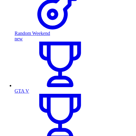
Random Weekend
new
GTA V