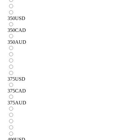
350
USD
350
CAD
350
AUD
375
USD
375
CAD
375
AUD
400
USD