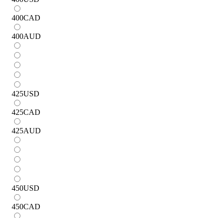
400
CAD
400
AUD
425
USD
425
CAD
425
AUD
450
USD
450
CAD