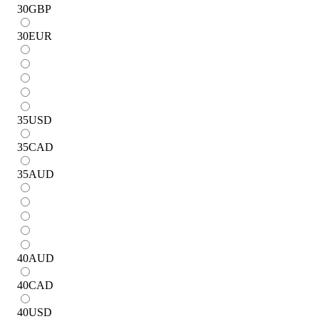
30
GBP
30
EUR
35
USD
35
CAD
35
AUD
40
AUD
40
CAD
40
USD