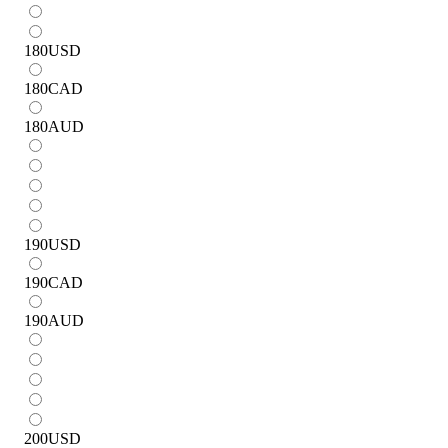
180
USD
180
CAD
180
AUD
190
USD
190
CAD
190
AUD
200
USD