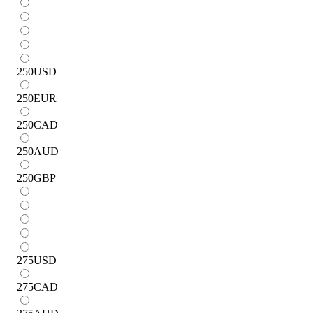
250
USD
250
EUR
250
CAD
250
AUD
250
GBP
275
USD
275
CAD