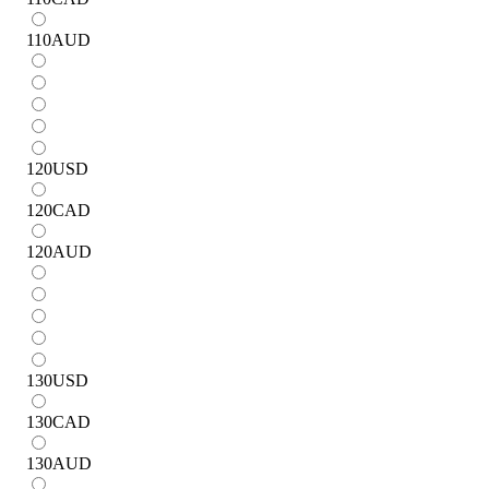
110
AUD
120
USD
120
CAD
120
AUD
130
USD
130
CAD
130
AUD