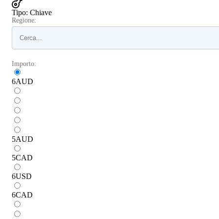
Tipo
:
Chiave
Regione:
Importo:
6
AUD
5
AUD
5
CAD
6
USD
6
CAD