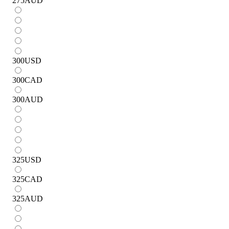
275
AUD
300
USD
300
CAD
300
AUD
325
USD
325
CAD
325
AUD