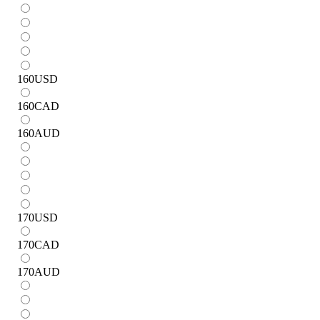
160
USD
160
CAD
160
AUD
170
USD
170
CAD
170
AUD