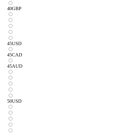
40
GBP
45
USD
45
CAD
45
AUD
50
USD