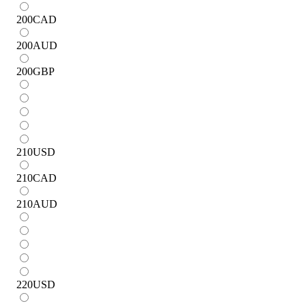
200
CAD
200
AUD
200
GBP
210
USD
210
CAD
210
AUD
220
USD