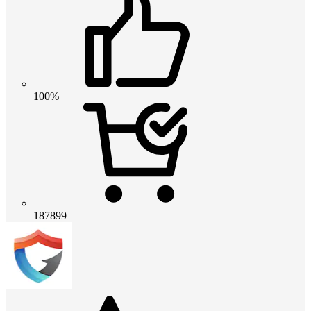
100%
187899