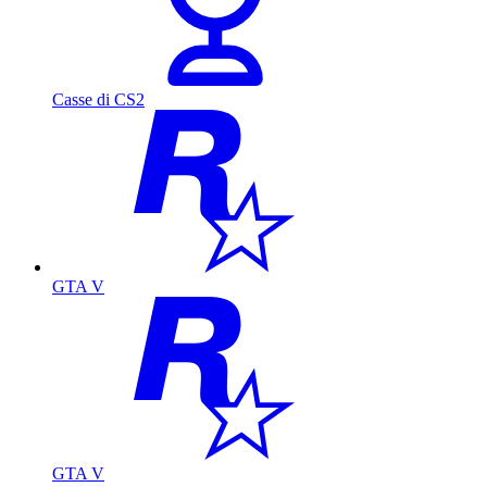
Casse di CS2
GTA V
GTA V