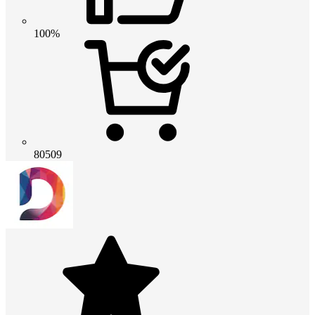
100%
80509