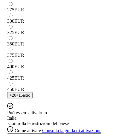
275
EUR
300
EUR
325
EUR
350
EUR
375
EUR
400
EUR
425
EUR
450
EUR
+
20
+
16
altro
Può essere attivato in
Italia
Controlla le restrizioni del paese
Come attivare
Consulta la guida di attivazione