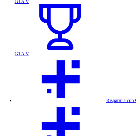
GTA V
GTA V
Risparmia con