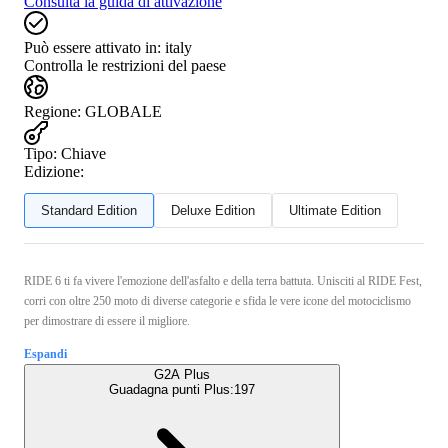
Consulta la guida di attivazione
Può essere attivato in:
italy
Controlla le restrizioni del paese
Regione
:
GLOBALE
Tipo
:
Chiave
Edizione:
Standard Edition
Deluxe Edition
Ultimate Edition
RIDE 6 ti fa vivere l'emozione dell'asfalto e della terra battuta. Unisciti al RIDE Fest,
corri con oltre 250 moto di diverse categorie e sfida le vere icone del motociclismo
per dimostrare di essere il migliore.
Espandi
G2A Plus
Guadagna punti Plus:
197