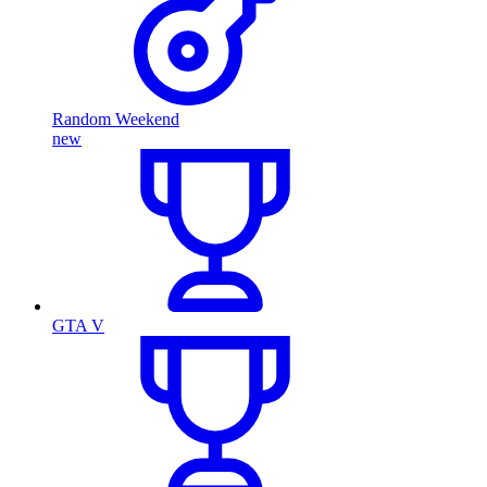
Random Weekend
new
GTA V