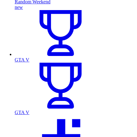
Random Weekend
new
GTA V
GTA V