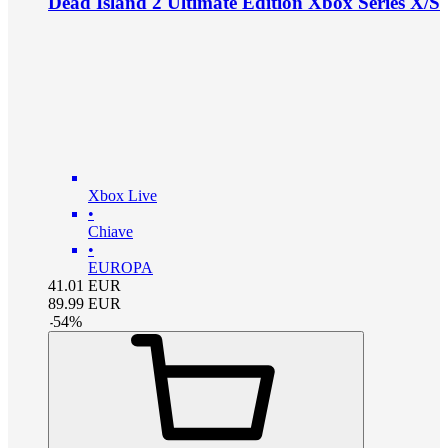
Dead Island 2 Ultimate Edition Xbox Series X/S
Xbox Live
•
Chiave
•
EUROPA
41.01
EUR
89.99
EUR
-
54
%