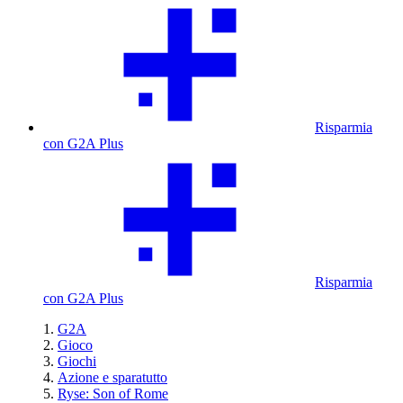
Risparmia
con G2A Plus
Risparmia
con G2A Plus
G2A
Gioco
Giochi
Azione e sparatutto
Ryse: Son of Rome