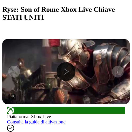
Ryse: Son of Rome Xbox Live Chiave
STATI UNITI
1
/
6
Piattaforma
:
Xbox Live
Consulta la guida di attivazione