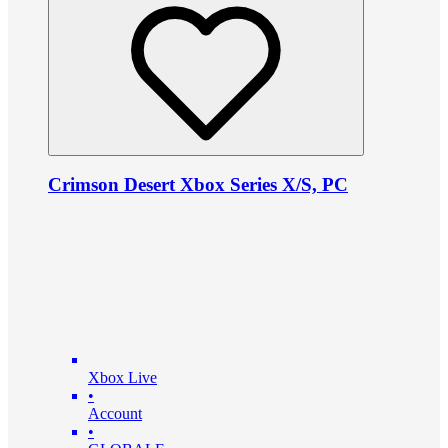
Crimson Desert Xbox Series X/S, PC
Xbox Live
•
Account
•