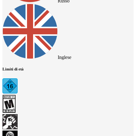
Russo
Inglese
Limiti di età