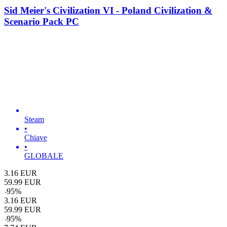
Sid Meier's Civilization VI - Poland Civilization &
Scenario Pack PC
Steam
•
Chiave
•
GLOBALE
3.16
EUR
59.99
EUR
-
95
%
3.16
EUR
59.99
EUR
-
95
%