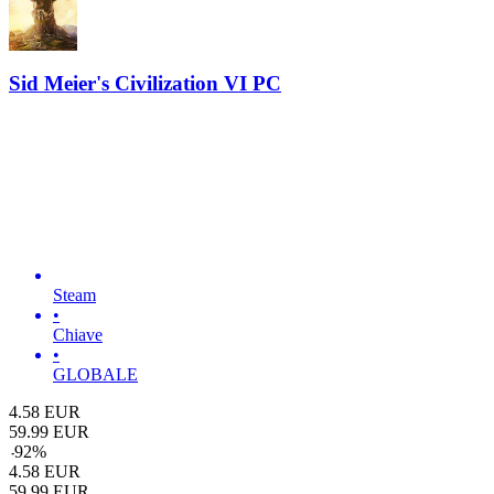
Sid Meier's Civilization VI PC
Steam
•
Chiave
•
GLOBALE
4.58
EUR
59.99
EUR
-
92
%
4.58
EUR
59.99
EUR