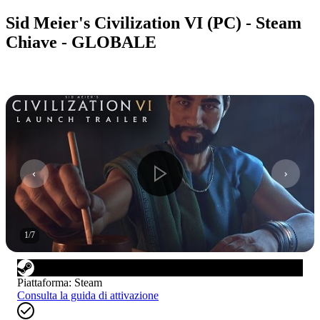
Sid Meier's Civilization VI (PC) - Steam
Chiave - GLOBALE
1
/
7
Piattaforma
:
Steam
Consulta la guida di attivazione