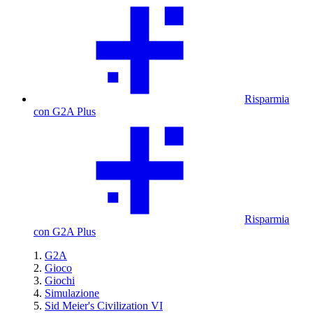
Risparmia
con G2A Plus
Risparmia
con G2A Plus
G2A
Gioco
Giochi
Simulazione
Sid Meier's Civilization VI