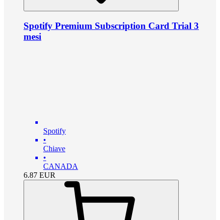
Spotify Premium Subscription Card Trial 3
mesi
Spotify
•
Chiave
•
CANADA
6.87
EUR