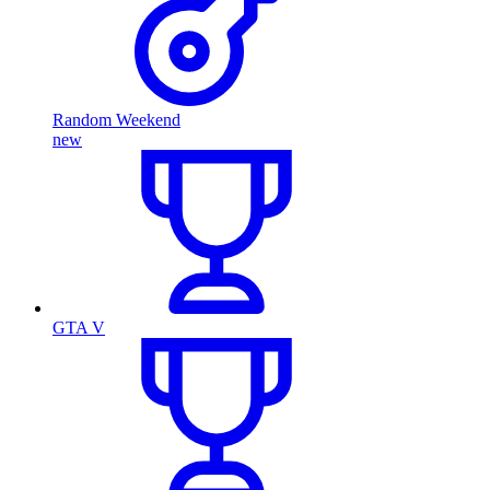
Random Weekend
new
GTA V