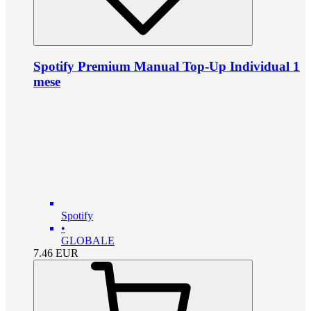
Spotify Premium Manual Top-Up Individual 1
mese
Spotify
•
GLOBALE
7.46
EUR