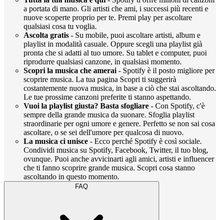
a portata di mano. Gli artisti che ami, i successi più recenti e
nuove scoperte proprio per te. Premi play per ascoltare
qualsiasi cosa tu voglia.
Ascolta gratis
- Su mobile, puoi ascoltare artisti, album e
playlist in modalità casuale. Oppure scegli una playlist già
pronta che si adatti al tuo umore. Su tablet e computer, puoi
riprodurre qualsiasi canzone, in qualsiasi momento.
Scopri la musica che amerai
- Spotify è il posto migliore per
scoprire musica. La tua pagina Scopri ti suggerirà
costantemente nuova musica, in base a ciò che stai ascoltando.
Le tue prossime canzoni preferite ti stanno aspettando.
Vuoi la playlist giusta? Basta sfogliare
- Con Spotify, c'è
sempre della grande musica da suonare. Sfoglia playlist
straordinarie per ogni umore e genere. Perfetto se non sai cosa
ascoltare, o se sei dell'umore per qualcosa di nuovo.
La musica ci unisce
- Ecco perché Spotify è così sociale.
Condividi musica su Spotify, Facebook, Twitter, il tuo blog,
ovunque. Puoi anche avvicinarti agli amici, artisti e influencer
che ti fanno scoprire grande musica. Scopri cosa stanno
ascoltando in questo momento.
FAQ