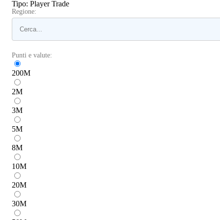
Tipo
:
Player Trade
Regione:
Punti e valute:
200
M
2
M
3
M
5
M
8
M
10
M
20
M
30
M