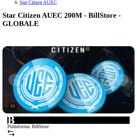
Star Citizen AUEC
Star Citizen AUEC 200M - BillStore -
GLOBALE
1
/
1
Piattaforma
:
BillStore