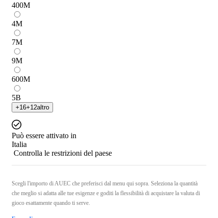
400
M
4
M
7
M
9
M
600
M
5
B
+
16
+
12
altro
Può essere attivato in
Italia
Controlla le restrizioni del paese
Scegli l'importo di AUEC che preferisci dal menu qui sopra. Seleziona la quantità
che meglio si adatta alle tue esigenze e goditi la flessibilità di acquistare la valuta di
gioco esattamente quando ti serve.