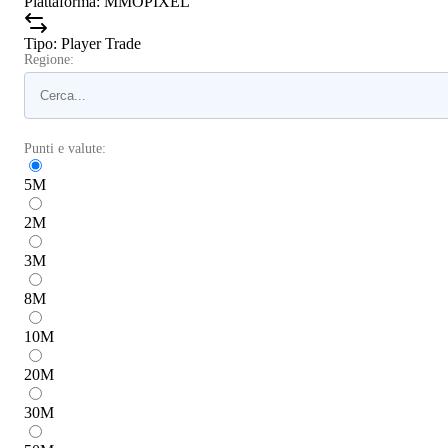
Piattaforma
:
MMOPIXEL
Tipo
:
Player Trade
Regione:
Punti e valute:
5
M
2
M
3
M
8
M
10
M
20
M
30
M