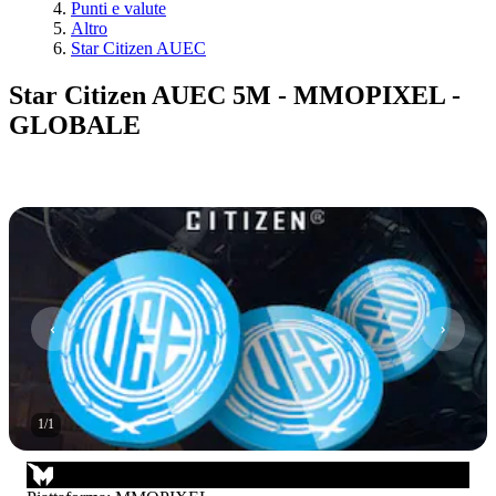
Punti e valute
Altro
Star Citizen AUEC
Star Citizen AUEC 5M - MMOPIXEL -
GLOBALE
1
/
1