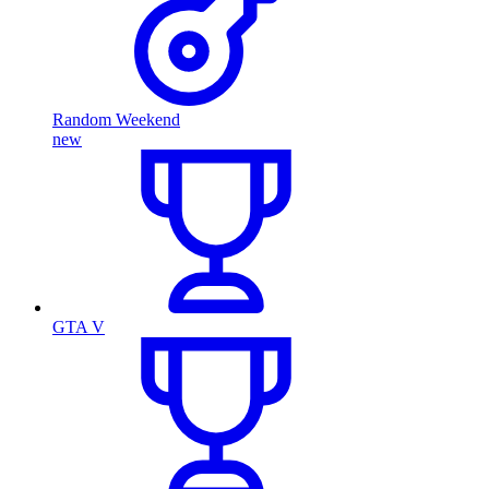
Random Weekend
new
GTA V