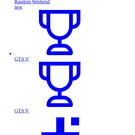
Random Weekend
new
GTA V
GTA V