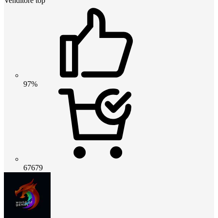
Venditore top
97%
67679