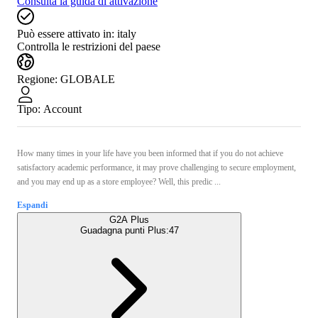
Consulta la guida di attivazione
Può essere attivato in:
italy
Controlla le restrizioni del paese
Regione
:
GLOBALE
Tipo
:
Account
How many times in your life have you been informed that if you do not achieve
satisfactory academic performance, it may prove challenging to secure employment,
and you may end up as a store employee? Well, this predic ...
Espandi
G2A Plus
Guadagna punti Plus:
47