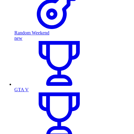
Random Weekend
new
GTA V