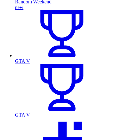
Random Weekend
new
GTA V
GTA V