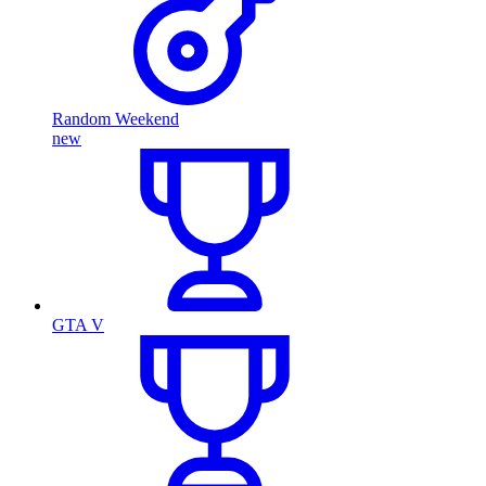
Random Weekend
new
GTA V