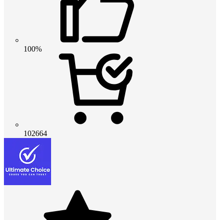
100%
102664