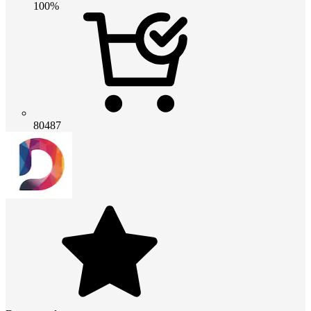
100%
80487