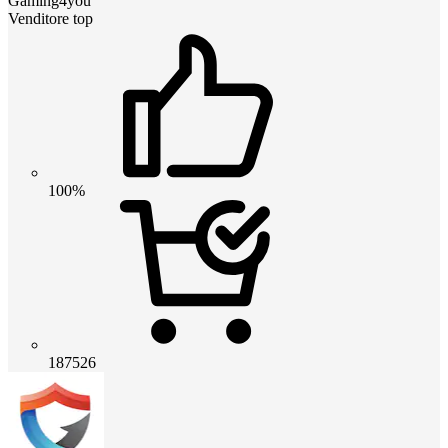
Gaming4you
Venditore top
100%
187526