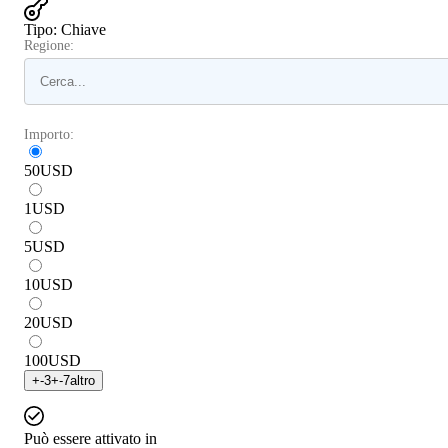
Tipo
:
Chiave
Regione:
Importo:
50
USD
1
USD
5
USD
10
USD
20
USD
100
USD
+
-3
+
-7
altro
Può essere attivato in