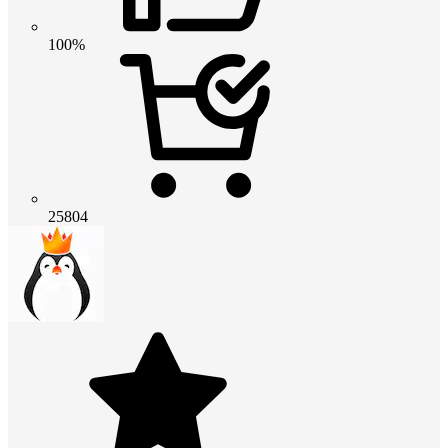
100%
25804