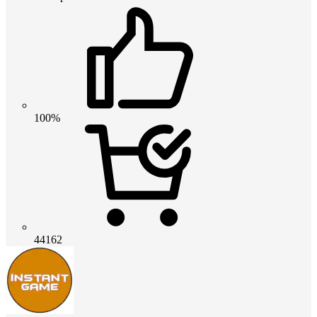
100%
44162