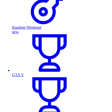
Random Weekend
new
GTA V