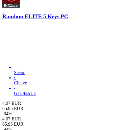
Random ELITE 5 Keys PC
Steam
•
Chiave
•
GLOBALE
4.07
EUR
65.95
EUR
-
94
%
4.07
EUR
65.95
EUR
-
94
%