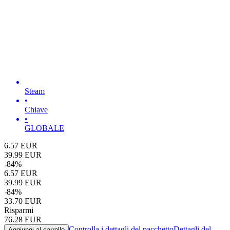
Steam
•
Chiave
•
GLOBALE
6.57
EUR
39.99
EUR
-
84
%
6.57
EUR
39.99
EUR
-
84
%
33.70
EUR
Risparmi
76.28
EUR
Controlla i dettagli del pacchetto
Dettagli del
Aggiungi al carrello