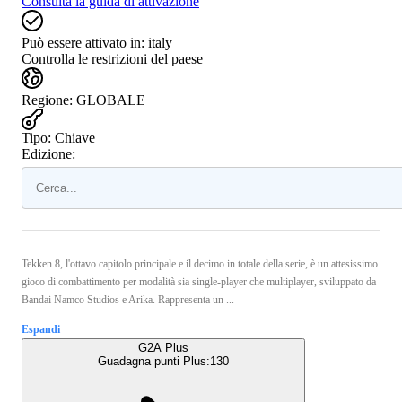
Consulta la guida di attivazione
Può essere attivato in:
italy
Controlla le restrizioni del paese
Regione
:
GLOBALE
Tipo
:
Chiave
Edizione:
Tekken 8, l'ottavo capitolo principale e il decimo in totale della serie, è un attesissimo
gioco di combattimento per modalità sia single-player che multiplayer, sviluppato da
Bandai Namco Studios e Arika. Rappresenta un ...
Espandi
G2A Plus
Guadagna punti Plus:
130