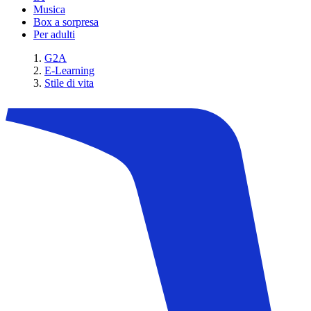
Musica
Box a sorpresa
Per adulti
G2A
E-Learning
Stile di vita