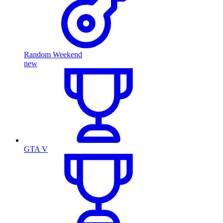
Random Weekend
new
GTA V