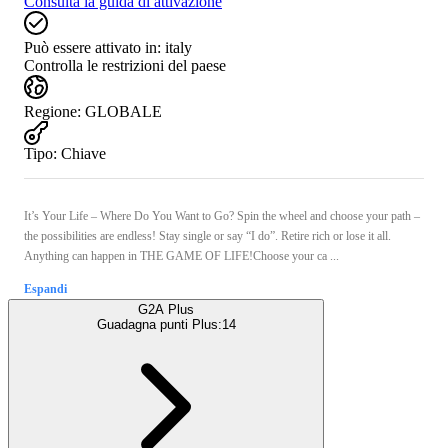
Consulta la guida di attivazione
Può essere attivato in:
italy
Controlla le restrizioni del paese
Regione
:
GLOBALE
Tipo
:
Chiave
It’s Your Life – Where Do You Want to Go? Spin the wheel and choose your path –
the possibilities are endless! Stay single or say “I do”. Retire rich or lose it all.
Anything can happen in THE GAME OF LIFE!Choose your ca ...
Espandi
G2A Plus
Guadagna punti Plus:
14