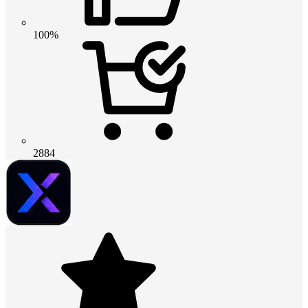
100%
2884