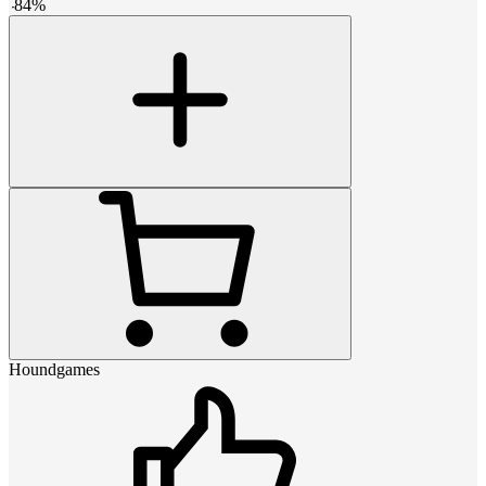
-
84
%
Houndgames