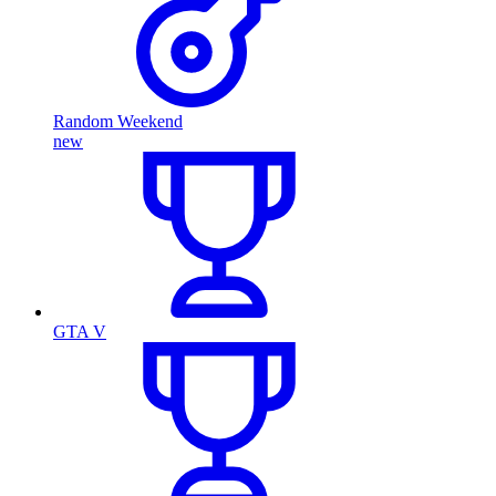
Random Weekend
new
GTA V