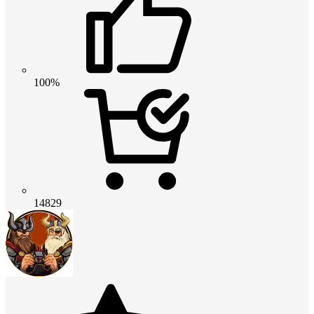
100%
14829