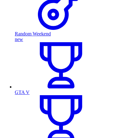
Random Weekend
new
GTA V