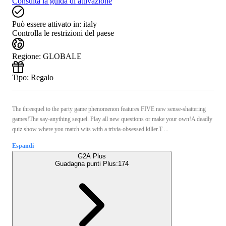
Consulta la guida di attivazione
Può essere attivato in:
italy
Controlla le restrizioni del paese
Regione
:
GLOBALE
Tipo
:
Regalo
The threequel to the party game phenomenon features FIVE new sense-shattering
games!The say-anything sequel. Play all new questions or make your own!A deadly
quiz show where you match wits with a trivia-obsessed killer.T ...
Espandi
G2A Plus
Guadagna punti Plus:
174