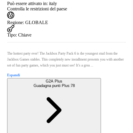
Può essere attivato in:
italy
Controlla le restrizioni del paese
Regione
:
GLOBALE
Tipo
:
Chiave
The hottest party ever! The Jackbox Party Pack 6 is the youngest stud from the
Jackbox Games stables. This completely new installment presents you with another
set of fun party games, which you just must see! It’s a grea ...
Espandi
G2A Plus
Guadagna punti Plus:
78