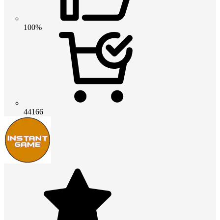
100%
44166