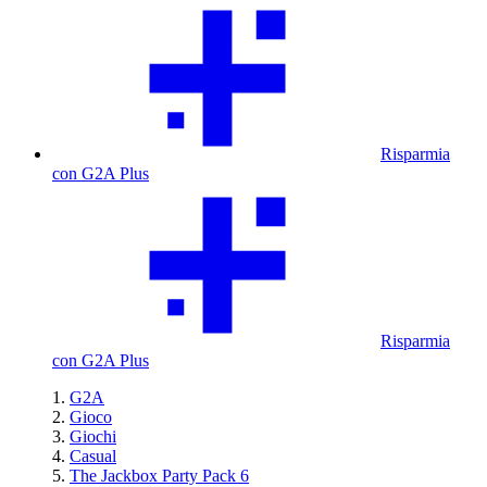
Risparmia
con G2A Plus
Risparmia
con G2A Plus
G2A
Gioco
Giochi
Casual
The Jackbox Party Pack 6