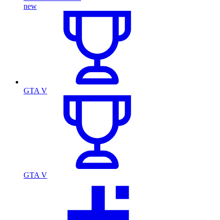
new
GTA V
GTA V