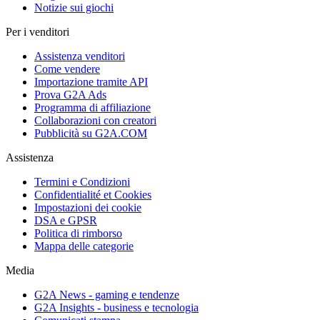
Notizie sui giochi
Per i venditori
Assistenza venditori
Come vendere
Importazione tramite API
Prova G2A Ads
Programma di affiliazione
Collaborazioni con creatori
Pubblicità su G2A.COM
Assistenza
Termini e Condizioni
Confidentialité et Cookies
Impostazioni dei cookie
DSA e GPSR
Politica di rimborso
Mappa delle categorie
Media
G2A News - gaming e tendenze
G2A Insights - business e tecnologia