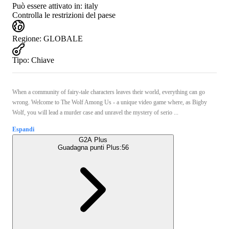
Può essere attivato in:
italy
Controlla le restrizioni del paese
Regione
:
GLOBALE
Tipo
:
Chiave
When a community of fairy-tale characters leaves their world, everything can go
wrong. Welcome to The Wolf Among Us - a unique video game where, as Bigby
Wolf, you will lead a murder case and unravel the mystery of serio ...
Espandi
G2A Plus
Guadagna punti Plus:
56