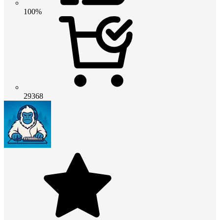
100%
29368