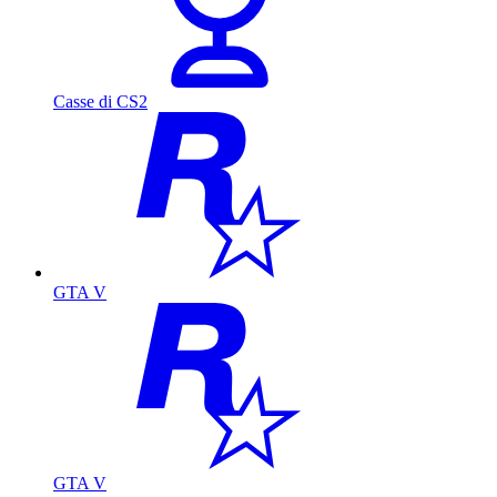
Casse di CS2
GTA V
GTA V