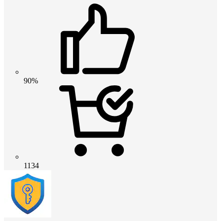
90%
1134