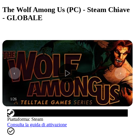
The Wolf Among Us (PC) - Steam Chiave
- GLOBALE
1
/
26
Piattaforma
:
Steam
Consulta la guida di attivazione