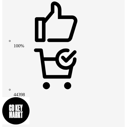
100%
44398