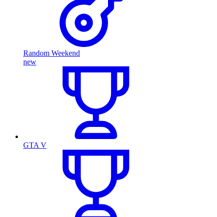
Random Weekend
new
GTA V