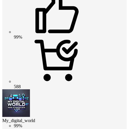
99%
588
My_digital_world
99%