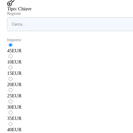
Tipo
:
Chiave
Regione:
Importo:
45
EUR
10
EUR
15
EUR
20
EUR
25
EUR
30
EUR
35
EUR
40
EUR