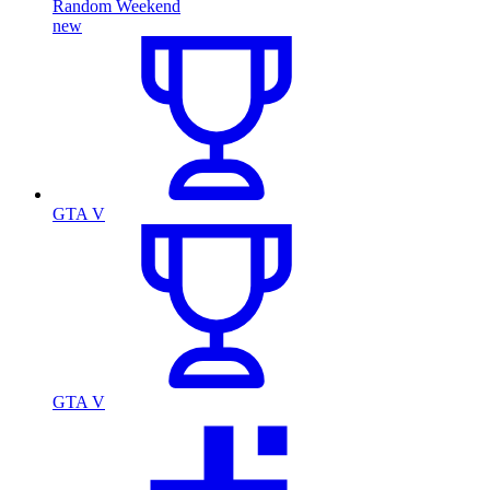
Random Weekend
new
GTA V
GTA V