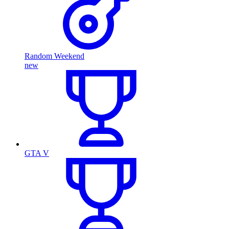
Random Weekend
new
GTA V