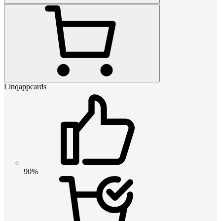
Linqappcards
90%