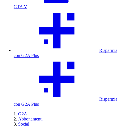
GTA V
Risparmia
con G2A Plus
Risparmia
con G2A Plus
G2A
Abbonamenti
Social