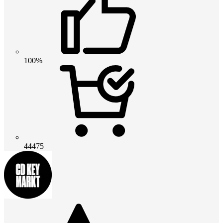
100%
44475