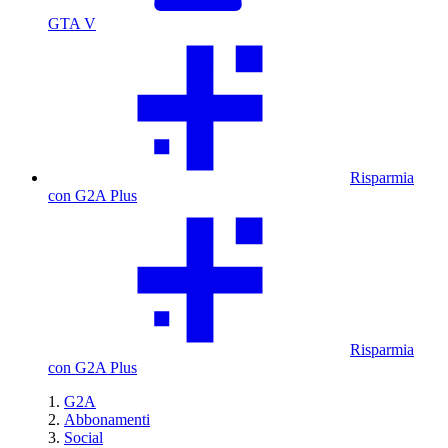
GTA V
Risparmia
con G2A Plus
Risparmia
con G2A Plus
G2A
Abbonamenti
Social