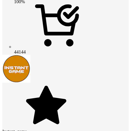
100%
44144