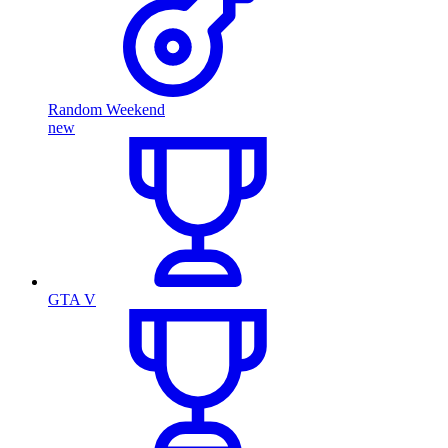
Random Weekend
new
GTA V