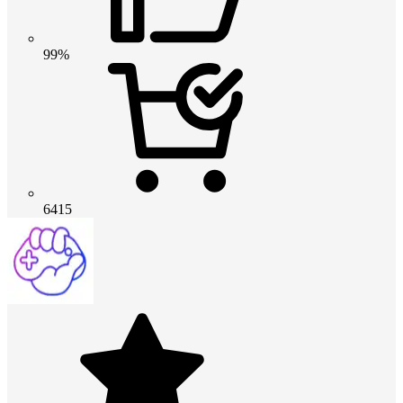
99%
6415