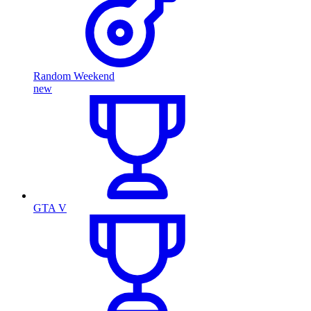
Random Weekend
new
GTA V