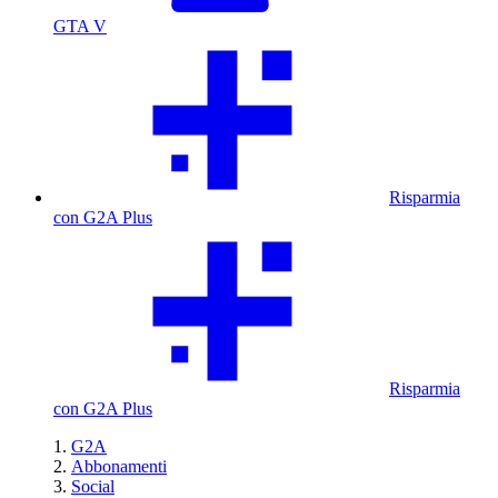
GTA V
Risparmia
con G2A Plus
Risparmia
con G2A Plus
G2A
Abbonamenti
Social