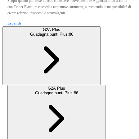
Scopri quanto può essere facile conoscere nuove persone! Aggiorna il tuo account
con Tinder Platinum e accedi a tanti nuovi strumenti, aumentando le tue possibilità di
creare relazioni piacevoli e coinvolgenti.
Espandi
G2A Plus
Guadagna punti Plus:
86
G2A Plus
Guadagna punti Plus:
86