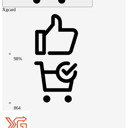
Xgcard
98%
864