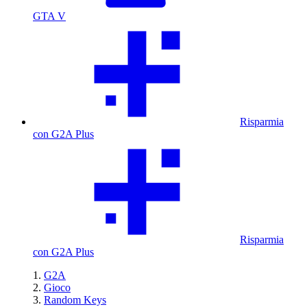
GTA V
Risparmia
con G2A Plus
Risparmia
con G2A Plus
G2A
Gioco
Random Keys