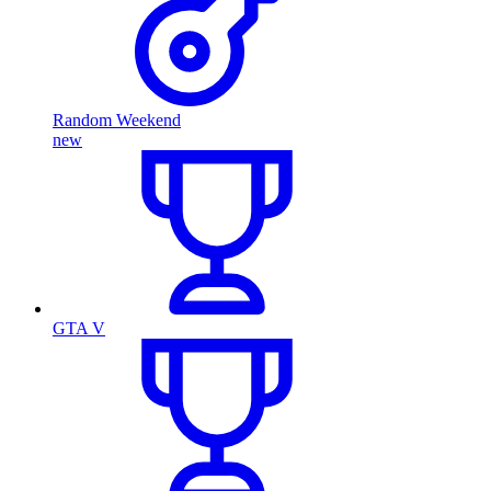
Random Weekend
new
GTA V