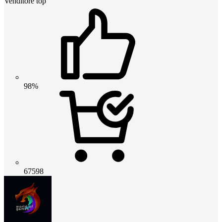
Venditore top
98%
67598