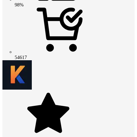
98%
54617