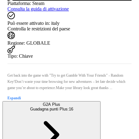
Piattaforma
:
Steam
Consulta la guida di attivazione
Può essere attivato in:
italy
Controlla le restrizioni del paese
Regione
:
GLOBALE
Tipo
:
Chiave
Get back into the game with "Try to get Gamble With Your Friends" - Random
Key!Don’t waste your time browsing for new adventures – let fate decide which
game you’re about to experience.Make your library look great thanks ...
Espandi
G2A Plus
Guadagna punti Plus:
16