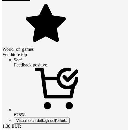
World_of_games
Venditore top
98%
Feedback positivo
67598
Visualizza i dettagli dell'offerta
1.38
EUR