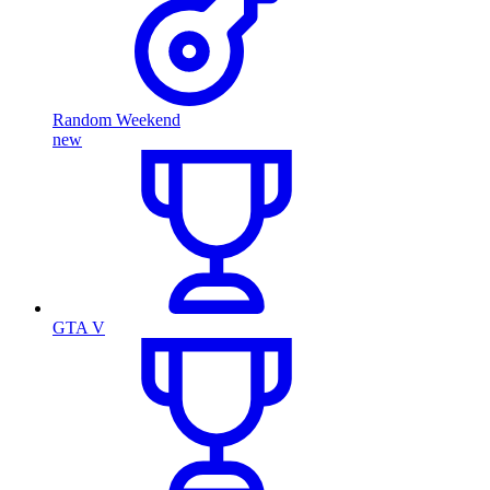
Random Weekend
new
GTA V