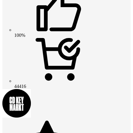
100%
44416