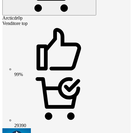
Arcticdr0p
Venditore top
99%
29390