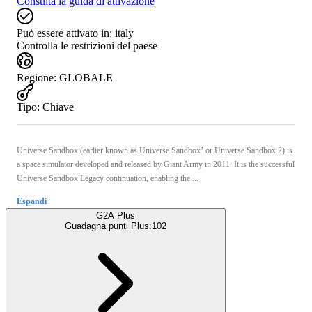
Consulta la guida di attivazione
Può essere attivato in:
italy
Controlla le restrizioni del paese
Regione
:
GLOBALE
Tipo
:
Chiave
Universe Sandbox (earlier known as Universe Sandbox² or Universe Sandbox 2) is
a space simulator developed and released by Giant Army in 2011. It is the successful
Universe Sandbox Legacy continuation, enabling the ...
Espandi
G2A Plus
Guadagna punti Plus:
102