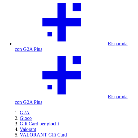
Risparmia
con G2A Plus
Risparmia
con G2A Plus
G2A
Gioco
Gift Card per giochi
Valorant
VALORANT Gift Card