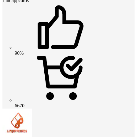
Linqappcards
90%
6670