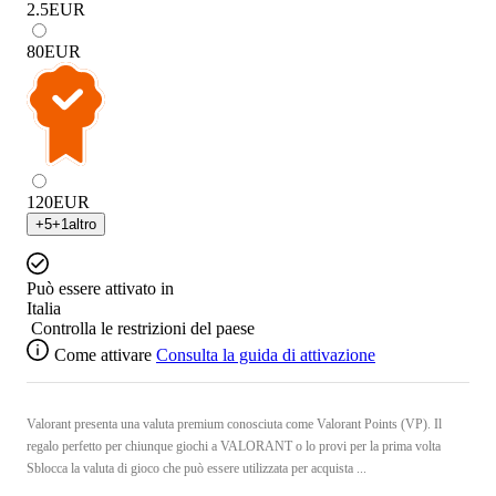
2.5
EUR
80
EUR
120
EUR
+
5
+
1
altro
Può essere attivato in
Italia
Controlla le restrizioni del paese
Come attivare
Consulta la guida di attivazione
Valorant presenta una valuta premium conosciuta come Valorant Points (VP). Il
regalo perfetto per chiunque giochi a VALORANT o lo provi per la prima volta
Sblocca la valuta di gioco che può essere utilizzata per acquista ...