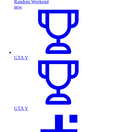
Random Weekend
new
GTA V
GTA V