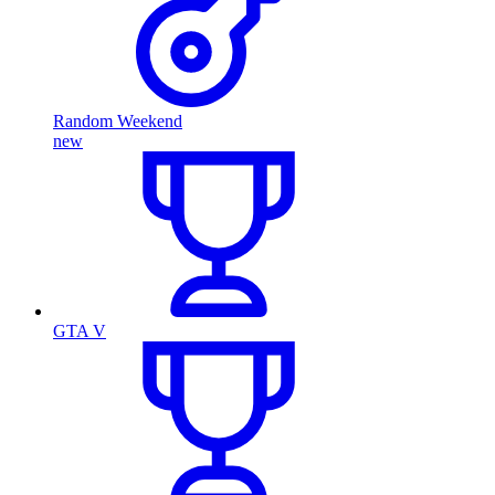
Random Weekend
new
GTA V