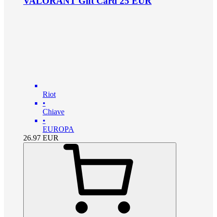
VALORANT Gift Card 25 EUR
Riot
•
Chiave
•
EUROPA
26.97
EUR