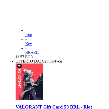
Riot
•
Key
•
BRAZIL
11.57
EUR
OFFERTO DA: Gaming4you
VALORANT Gift Card 50 BRL - Riot