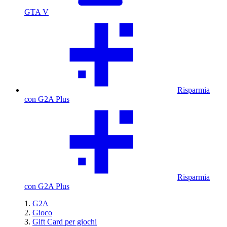
GTA V
Risparmia
con G2A Plus
Risparmia
con G2A Plus
G2A
Gioco
Gift Card per giochi