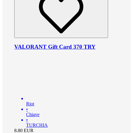
VALORANT Gift Card 370 TRY
Riot
•
Chiave
•
TURCHIA
8.80
EUR