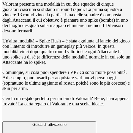
Valorant presenta una modalità in cui due squadre di cinque
giocatori ciascuna si sfidano in round rapidi. La prima squadra a
vincere 13 round vince la partita. Una delle squadre è composta
dagli Attaccanti il cui obiettivo è piantare uno spike (bomba) in uno
dei luoghi designati sulla mappa o eliminare i nemici. I Difensori
devono fermarli.
Un'altra modalità – Spike Rush – è stata aggiunta al lancio del gioco
con l'intento di introdurre un gameplay più veloce. In questa
modalità vinci dopo quattro round vittoriosi e ogni Attaccante ha
uno spike su di sé (a differenza della modalità normale in cui solo un
Attaccante ha lo spike).
Comunque, su cosa puoi spendere i VP? Ci sono molte possibilità.
Ad esempio, puoi usarli per acquistare vari nuovi personaggi
(soprattutto le ultime aggiunte al roster, poiché sono le più costose) e
skin per armi.
Cerchi un regalo perfetto per un fan di Valorant? Bene, l'hai appena
trovato! La carta regalo di Valorant è una scelta ideale.
Guida di attivazione