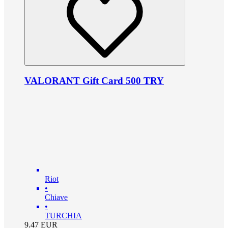
VALORANT Gift Card 500 TRY
Riot
•
Chiave
•
TURCHIA
9.47
EUR