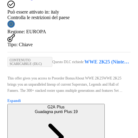
Può essere attivato in:
italy
Controlla le restrizioni del paese
Regione
:
EUROPA
Tipo
:
Chiave
CONTENUTO
WWE 2K25 (Nintendo Switch 2) - Nintendo eShop Key - EUROPE
Questo DLC richiede:
SCARICABILE (DLC)
This offer gives you access to Preorder BonusAbout WWE 2K25WWE 2K25
brings you an unparalleled lineup of current Superstars, Legends and Hall of
Famers. The 300+ stacked roster spans multiple generations and features Set ...
Espandi
G2A Plus
Guadagna punti Plus:
19