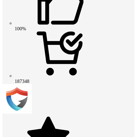
100%
187348