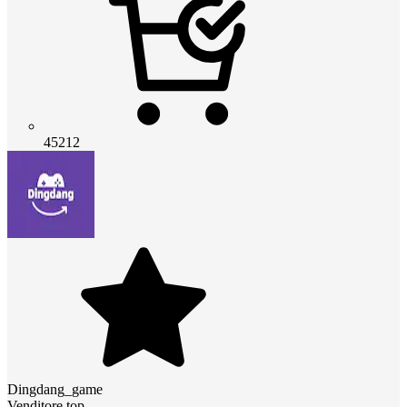
45212
Dingdang_game
Venditore top