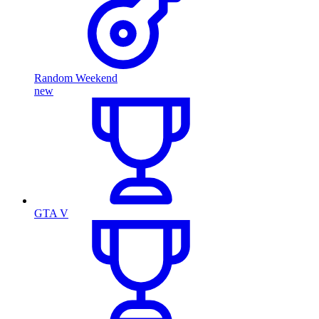
Random Weekend
new
GTA V