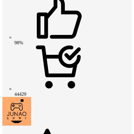
98%
44429