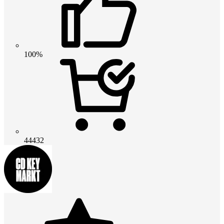
100%
44432