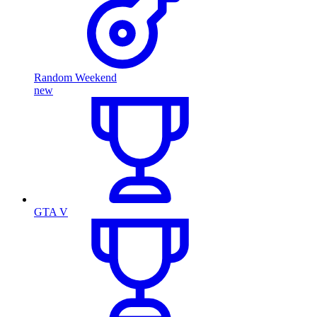
Random Weekend
new
GTA V