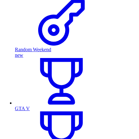
Random Weekend
new
GTA V