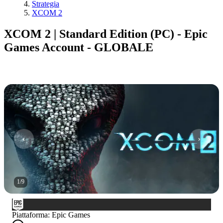
Strategia
XCOM 2
XCOM 2 | Standard Edition (PC) - Epic
Games Account - GLOBALE
1
/
9
Piattaforma
:
Epic Games