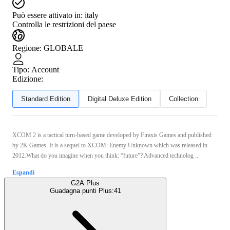
Può essere attivato in:
italy
Controlla le restrizioni del paese
Regione
:
GLOBALE
Tipo
:
Account
Edizione:
Standard Edition
Digital Deluxe Edition
Collection
XCOM 2 is a tactical turn-based game developed by Firaxis Games and published
by 2K Games. It is a sequel to XCOM: Enemy Unknown which was released in
2012.What do you imagine when you think: “future”? Advanced technolog ...
Espandi
G2A Plus
Guadagna punti Plus:
41