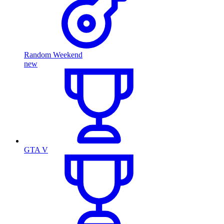
Random Weekend
new
GTA V