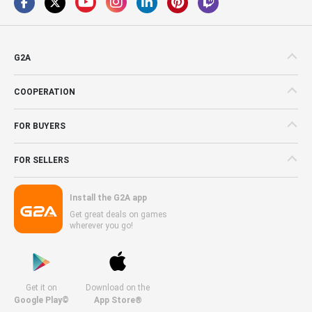
G2A
COOPERATION
FOR BUYERS
FOR SELLERS
Install the G2A app
Get great deals on games
wherever you go!
Get it on
Download on the
Google Play©
App Store®