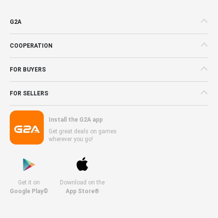
G2A
COOPERATION
FOR BUYERS
FOR SELLERS
Install the G2A app
Get great deals on games
wherever you go!
Get it on
Download on the
Google Play©
App Store®