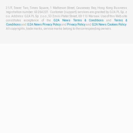
31/F, Tower Two, Times Square, 1 Matheson Street, Causeway Bay, Hong Kong Business
registration number: 63264201. Customer (support) services are granted by G2A PL Sp. z
o.o. Address: G2A PL Sp. z o.o., 53 Emilii Plater Street, 00-113 Warsaw. Use of this Web site
constitutes acceptance of the
G2A News Terms & Conditions
and
Terms &
Conditions
and
G2A News Privacy Policy
and
Privacy Policy
and
G2A News Cookies Policy
.
All copyrights, trade marks, service marks belong to the corresponding owners.