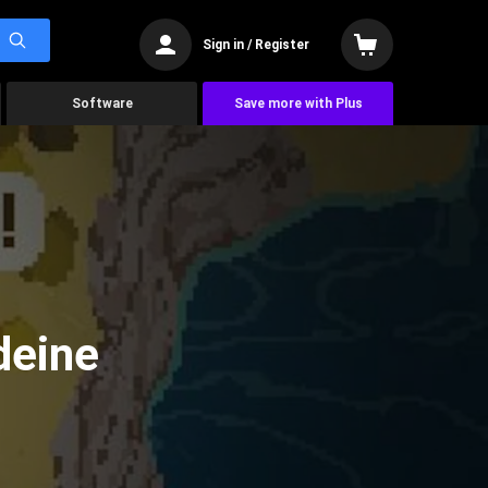
Sign in / Register
Software
Save more with Plus
deine