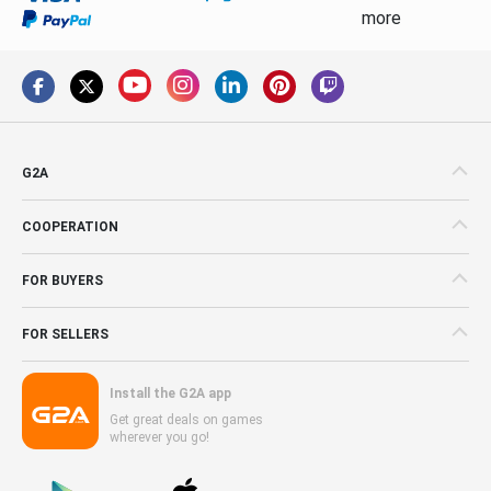
more
G2A
COOPERATION
FOR BUYERS
FOR SELLERS
Install the G2A app
Get great deals on games
wherever you go!