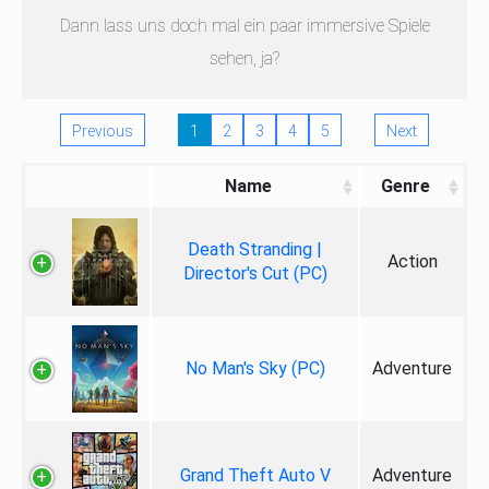
Dann lass uns doch mal ein paar immersive Spiele
sehen, ja?
Previous
1
2
3
4
5
Next
Name
Genre
Death Stranding |
Action
Director's Cut (PC)
No Man's Sky (PC)
Adventure
Grand Theft Auto V
Adventure