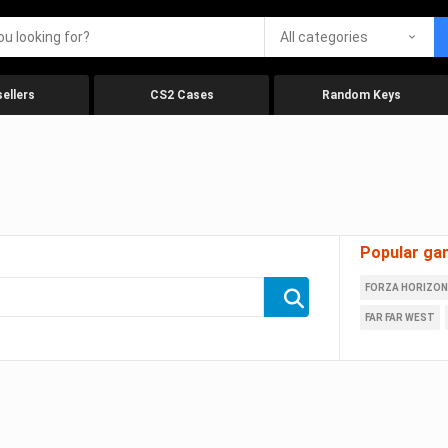
All categories
ellers
CS2 Cases
Random Keys
Popular ga
FORZA HORIZON
FAR FAR WEST