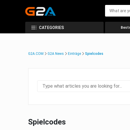
CATEGORIES
Bests
G2A.COM
G2A News
Einträge
Spielcodes
Spielcodes