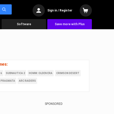
Sign in / Register
Software
Save more with Plus
mes:
 6
SUBNAUTICA 2
HOMM: OLDEN ERA
CRIMSON DESERT
PRAGMATA
ARC RAIDERS
SPONSORED