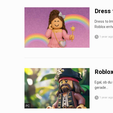
Dress 
Dress to Im
Roblox entw
1 year ag
Roblox
Egal, ob du
gerade…
1 year ag
PC