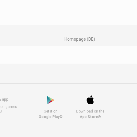
Homepage (DE)
A app
s on games
Get it on
Download on the
o!
Google Play©
App Store®