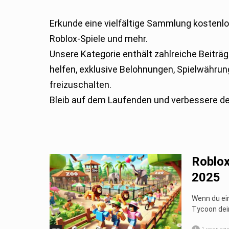
Erkunde eine vielfältige Sammlung kostenloser Codes für zahlreiche beliebte Spiele, darunter auch
Roblox-Spiele und mehr.
Unsere Kategorie enthält zahlreiche Beiträge, die sich den neuesten Codes widmen und dir dabei
helfen, exklusive Belohnungen, Spielwährun
freizuschalten.
Bleib auf dem Laufenden und verbessere de
Roblox
2025
Wenn du ein
Tycoon dei