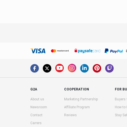
G2A
COOPERATION
FOR B
About us
Marketing Partnership
Buyers 
Newsroom
Affiliate Program
How to
Contact
Reviews
Stay Sa
Carrers