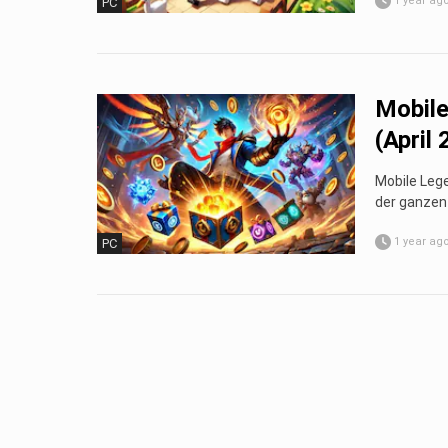
1 year ag
PC
Mobile
(April
Mobile Lege
der ganzen 
1 year ag
PC