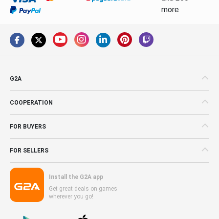
more
G2A
COOPERATION
FOR BUYERS
FOR SELLERS
Install the G2A app
Get great deals on games
wherever you go!