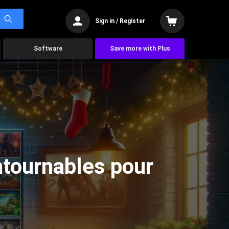
Sign in / Register
Software
Save more with Plus
ntournables pour