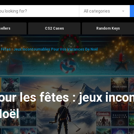
All categories
ellers
CS2 Cases
Random Keys
 Fêtes : Jeux Incontournables Pour Vos Vacances De Noël
ur les fêtes : jeux inco
Noël