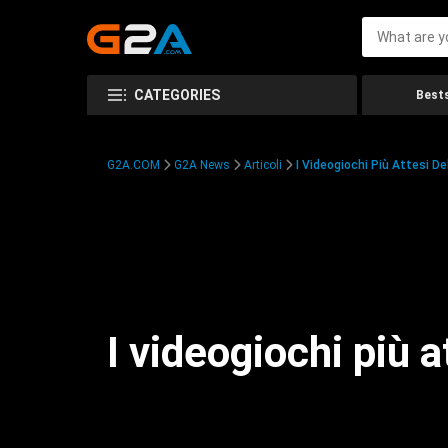
CATEGORIES
Bests
G2A.COM
G2A News
Articoli
I Videogiochi Più Attesi D
I videogiochi più 