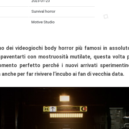
2023-01-23
Survival horror
Motive Studio
o dei videogiochi body horror più famosi in assolut
spaventarti con mostruosità mutilate, questa volta p
mento perfetto perché i nuovi arrivati sperimentino
nche per far rivivere l’incubo ai fan di vecchia data.