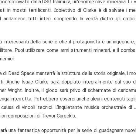
occorso inviato dalla USG Ishimura, un’enorme nave mineraria. Lì,
ti in mostri terrificanti. L’obiettivo di Clarke è di salvare i m
 andarsene tutti interi, scoprendo la verità dietro gli orribil
ù interessanti della serie è che il protagonista è un ingegnere
itare. Puoi utilizzare come armi strumenti minerari, e il comb
nemici.
 di Dead Space manterrà la struttura della storia originale, i mod
ati. Anche Isaac Clarke sarà doppiato integralmente dal suo 
er Wright. Inoltre, il gioco sarà privo di schermate di carica
enga interrotta. Potrebbero esserci anche alcuni contenuti tagli
ausa di vincoli tecnici. L’inquietante musica orchestrale di
riori composizioni di Trevor Gureckis.
rà una fantastica opportunità per la serie di guadagnare nuovi