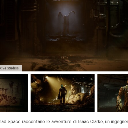
tive Studios
 Dead Space raccontano le avventure di Isaac Clarke, un ingegne