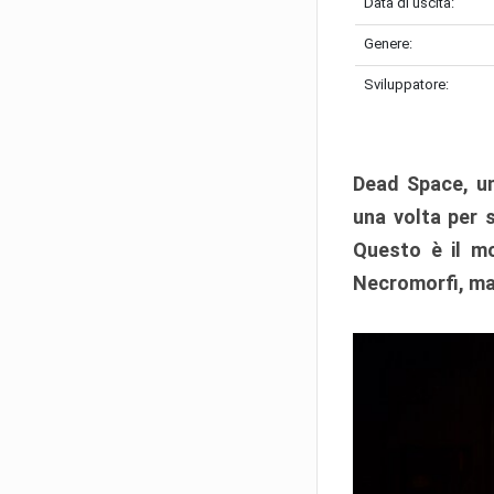
Data di uscita:
Genere:
Sviluppatore:
Dead Space, un
una volta per 
Questo è il mo
Necromorfi, ma a