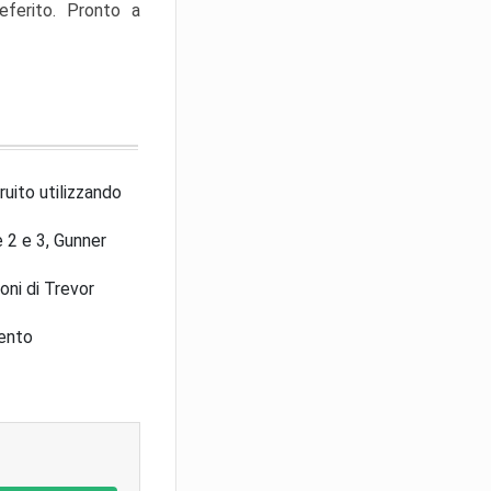
referito. Pronto a
ruito utilizzando
 2 e 3, Gunner
oni di Trevor
mento