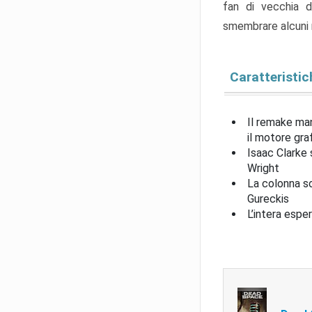
fan di vecchia da
smembrare alcuni n
Caratteristic
Il remake mant
il motore gra
Isaac Clarke
Wright
La colonna so
Gureckis
L’intera espe