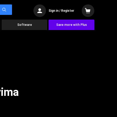
Sign in / Register
Software
Save more with Plus
rima