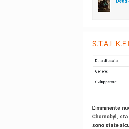
Dead
S.T.A.L.K.E
Data di uscita:
Genere:
Sviluppatore:
L’imminente nuo
Chornobyl, sta
sono state alcu