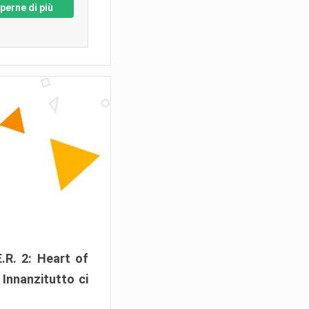
perne di più
E.R. 2: Heart of
Innanzitutto ci